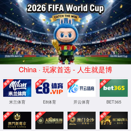
tyc122cc太阳成集团(Macau)股
份有限公司-Official website
tyc122cc太阳成集团元创-可鲁Kalo无线蓝
牙鼠标